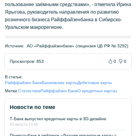
пользование заёмными средствами», - отметила Ирина
Ярыгова, руководитель направления по развитию
розничного бизнеса Райффайзенбанка в Сибирско-
Уральском макрорегионе.
Источник:
АО «Райффайзенбанк» (лицензия ЦБ РФ № 3292)
Просмотров: 853
0
0
В статье:
Райффайзен Банк
Банковские карты
Дебетовые карты
Метки:
Статистика
Райффайзен Банк
О кредитных картах
Новости по теме
Т-Банк выпустил кредитные карты в 3D-дизайне
03 августа 14:40
Примсоцбанк в рейтинге «Лучшие кредитные карты с