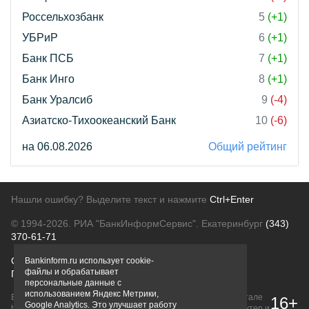
Россельхозбанк
5
(+1)
УБРиР
6
(+1)
Банк ПСБ
7
(+1)
Банк Инго
8
(+1)
Банк Уралсиб
9
(-4)
Азиатско-Тихоокеанский Банк
10
(-6)
на 06.08.2026
Общий рейтинг
Нашли ошибку? Выделите текст и нажмите
Ctrl+Enter
© 1994-2026.
РИА "БанкИнформСервис". Екатеринбург
(343)
370-61-71
О проекте
Политика конфиденциальности
Bankinform.ru использует cookie-
файлы и обрабатывает
Правовая информация
Для рекламодателей
персональные данные с
использованием Яндекс Метрики,
Вся информация о продуктах банков, размещенная на портале
16+
Google Analytics. Это улучшает работу
bankinform.ru, носит исключительно ознакомительный характер и