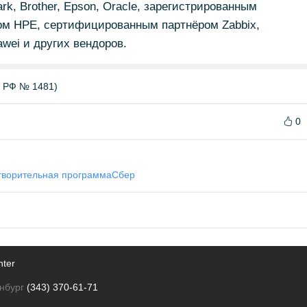
k, Brother, Epson, Oracle, зарегистрированным
ром HPE, сертифицированным партнёром Zabbix,
awei и других вендоров.
Б РФ № 1481)
0
творительная программа
Сбер
nter
нбург
(343) 370-61-71