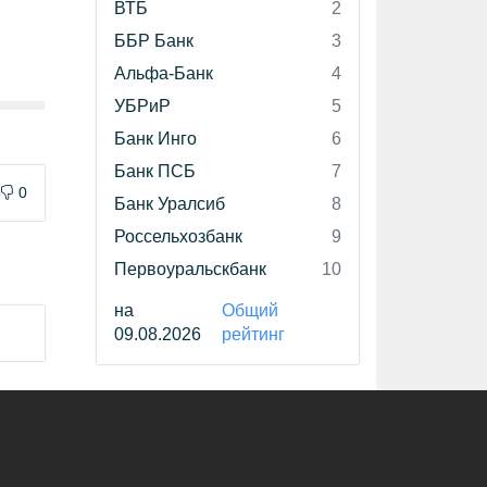
ВТБ
2
ББР Банк
3
Альфа-Банк
4
УБРиР
5
Банк Инго
6
Банк ПСБ
7
0
Банк Уралсиб
8
Россельхозбанк
9
Первоуральскбанк
10
на
Общий
09.08.2026
рейтинг