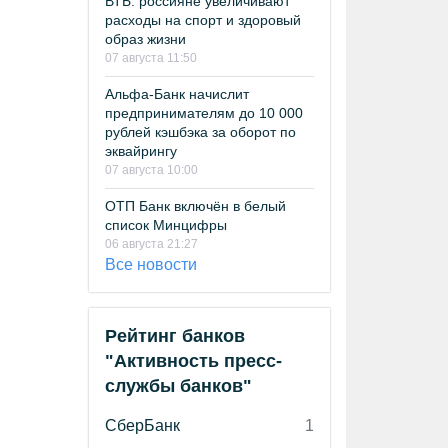
ВТБ: россияне увеличивают
расходы на спорт и здоровый
образ жизни
07 августа 11:50
Альфа-Банк начислит
предпринимателям до 10 000
рублей кэшбэка за оборот по
эквайрингу
07 августа 10:00
ОТП Банк включён в белый
список Минцифры
06 августа 21:27
Все новости
Рейтинг банков
"Активность пресс-
службы банков"
СберБанк
1