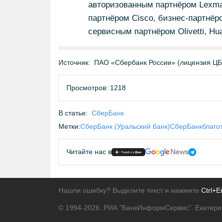
авторизованным партнёром Lexmar
партнёром Cisco, бизнес-партнё
сервисным партнёром Olivetti, Hu
Источник:
ПАО «Сбербанк России» (лицензия Ц
Просмотров: 1218
В статье:
СберБанк
Метки:
СберБанк (Уральский банк)
СберБанк
благо
Читайте нас в
Нашли ошибку? Выделите текст и нажмите
Ctrl+E
© 1994-2026.
РИА "БанкИнформСервис". Екатери