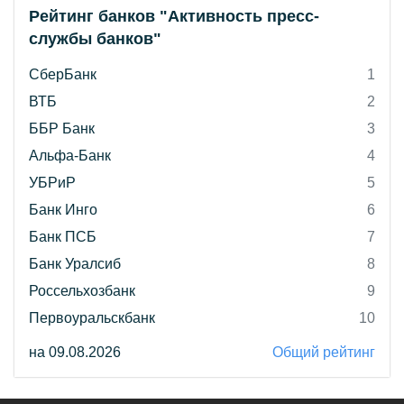
Рейтинг банков "Активность пресс-
службы банков"
СберБанк
1
ВТБ
2
ББР Банк
3
Альфа-Банк
4
УБРиР
5
Банк Инго
6
Банк ПСБ
7
Банк Уралсиб
8
Россельхозбанк
9
Первоуральскбанк
10
на 09.08.2026
Общий рейтинг