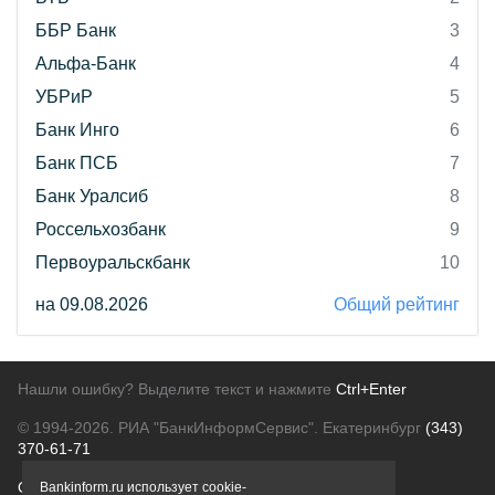
ББР Банк
3
Альфа-Банк
4
УБРиР
5
Банк Инго
6
Банк ПСБ
7
Банк Уралсиб
8
Россельхозбанк
9
Первоуральскбанк
10
на 09.08.2026
Общий рейтинг
Нашли ошибку? Выделите текст и нажмите
Ctrl+Enter
© 1994-2026.
РИА "БанкИнформСервис". Екатеринбург
(343)
370-61-71
О проекте
Политика конфиденциальности
Bankinform.ru использует cookie-