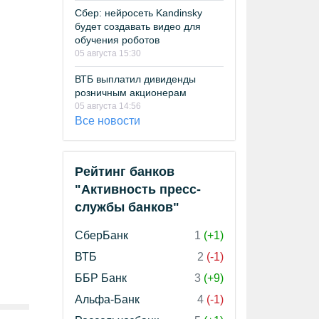
Сбер: нейросеть Kandinsky
будет создавать видео для
обучения роботов
05 августа 15:30
ВТБ выплатил дивиденды
розничным акционерам
05 августа 14:56
Все новости
Рейтинг банков
"Активность пресс-
службы банков"
СберБанк
1
(+1)
ВТБ
2
(-1)
ББР Банк
3
(+9)
Альфа-Банк
4
(-1)