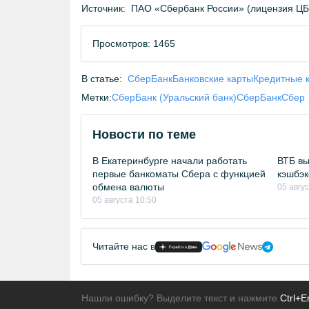
Источник:
ПАО «Сбербанк России» (лицензия Ц
Просмотров: 1465
В статье:
СберБанк
Банковские карты
Кредитные 
Метки:
СберБанк (Уральский банк)
СберБанк
Сбер
Новости по теме
В Екатеринбурге начали работать
ВТБ вы
первые банкоматы Сбера с функцией
кэшбэк
обмена валюты
05 авгу
05 августа 10:50
Читайте нас в
Нашли ошибку? Выделите текст и нажмите
Ctrl+E