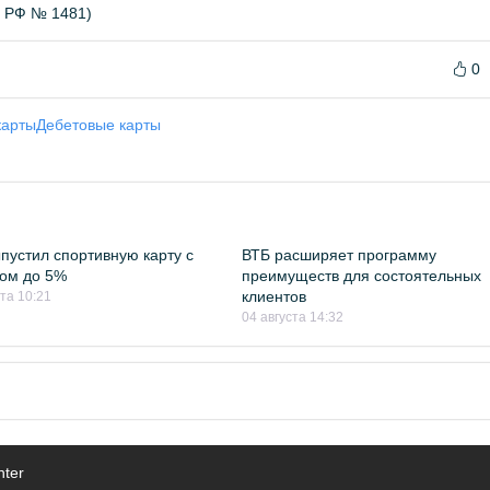
Б РФ № 1481)
0
карты
Дебетовые карты
пустил спортивную карту с
ВТБ расширяет программу
ом до 5%
преимуществ для состоятельных
клиентов
ста 10:21
04 августа 14:32
nter