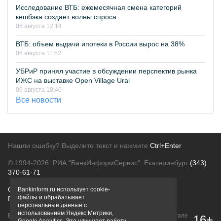
Исследование ВТБ: ежемесячная смена категорий
кешбэка создает волны спроса
06 августа 12:14
ВТБ: объем выдачи ипотеки в России вырос на 38%
06 августа 11:52
УБРиР принял участие в обсуждении перспектив рынка
ИЖС на выставке Open Village Ural
06 августа 10:40
Все новости
Нашли ошибку? Выделите текст и нажмите
Ctrl+Enter
© 1994-2026.
РИА "БанкИнформСервис". Екатеринбург
(343)
370-61-71
О проекте
Политика конфиденциальности
Bankinform.ru использует cookie-
файлы и обрабатывает
Правовая информация
Для рекламодателей
персональные данные с
использованием Яндекс Метрики,
Вся информация о продуктах банков, размещенная на портале
16+