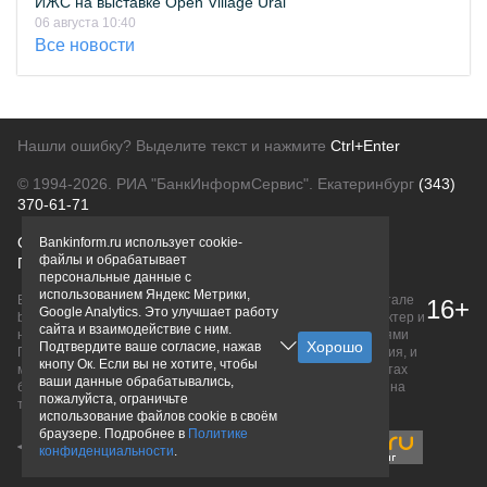
ИЖС на выставке Open Village Ural
06 августа 10:40
Все новости
Нашли ошибку? Выделите текст и нажмите
Ctrl+Enter
© 1994-2026.
РИА "БанкИнформСервис". Екатеринбург
(343)
370-61-71
О проекте
Политика конфиденциальности
Bankinform.ru использует cookie-
файлы и обрабатывает
Правовая информация
Для рекламодателей
персональные данные с
использованием Яндекс Метрики,
Вся информация о продуктах банков, размещенная на портале
16+
Google Analytics. Это улучшает работу
bankinform.ru, носит исключительно ознакомительный характер и
сайта и взаимодействие с ним.
не является публичной офертой, определяемой положениями
Подтвердите ваше согласие, нажав
ГК РФ. Информация не содержит точного и полного описания, и
кнопу Ок. Если вы не хотите, чтобы
может быть изменена. Конечные условия уточняйте на сайтах
ваши данные обрабатывались,
банков или при личном обращении. Исключительное право на
пожалуйста, ограничьте
товарные знаки принадлежит их правообладателям.
использование файлов cookie в своём
браузере. Подробнее в
Политике
конфиденциальности
.