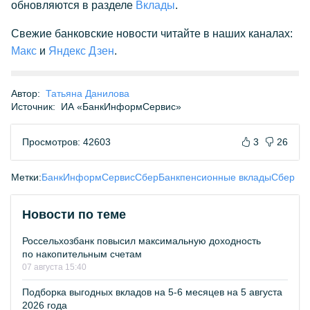
обновляются в разделе
Вклады
.
Свежие банковские новости читайте в наших каналах:
Макс
и
Яндекс Дзен
.
Автор:
Татьяна Данилова
Источник:
ИА «БанкИнформСервис»
Просмотров: 42603
3
26
Метки:
БанкИнформСервис
СберБанк
пенсионные вклады
Сбер
Новости по теме
Россельхозбанк повысил максимальную доходность
по накопительным счетам
07 августа 15:40
Подборка выгодных вкладов на 5-6 месяцев на 5 августа
2026 года