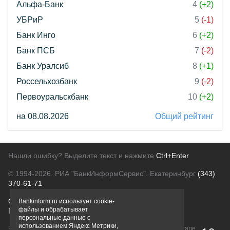
Альфа-Банк
4
(+2)
УБРиР
5
(-1)
Банк Инго
6
(+2)
Банк ПСБ
7
(-2)
Банк Уралсиб
8
(+1)
Россельхозбанк
9
(-2)
Первоуральскбанк
10
(+2)
на 08.08.2026
Общий рейтинг
Нашли ошибку? Выделите текст и нажмите
Ctrl+Enter
© 1994-2026.
РИА "БанкИнформСервис". Екатеринбург
(343)
370-61-71
О проекте
Политика конфиденциальности
Bankinform.ru использует cookie-
файлы и обрабатывает
Правовая информация
Для рекламодателей
персональные данные с
использованием Яндекс Метрики,
Вся информация о продуктах банков, размещенная на портале