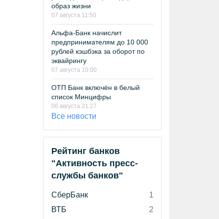
образ жизни
07 августа 11:50
Альфа-Банк начислит
предпринимателям до 10 000
рублей кэшбэка за оборот по
эквайрингу
07 августа 10:00
ОТП Банк включён в белый
список Минцифры
06 августа 21:27
Все новости
Рейтинг банков
"Активность пресс-
службы банков"
СберБанк
1
ВТБ
2