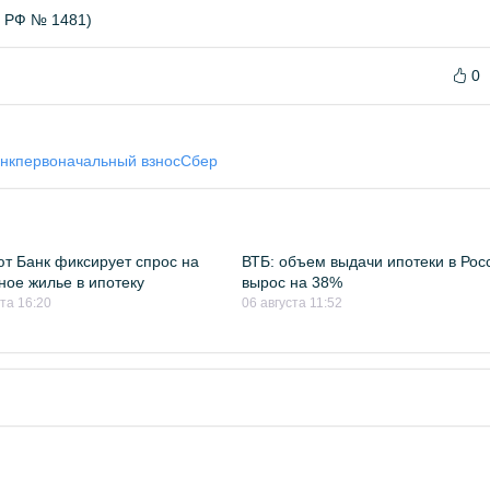
Б РФ № 1481)
0
нк
первоначальный взнос
Сбер
т Банк фиксирует спрос на
ВТБ: объем выдачи ипотеки в Рос
ное жилье в ипотеку
вырос на 38%
ста 16:20
06 августа 11:52