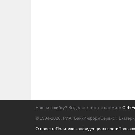
Нашли ошибку? Выделите текст и нажмите
Ctrl+E
© 1994-2026.
РИА "БанкИнформСервис". Екатери
О проекте
Политика конфиденциальности
Правов