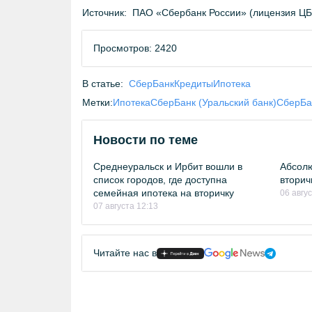
Источник:
ПАО «Сбербанк России» (лицензия Ц
Просмотров: 2420
В статье:
СберБанк
Кредиты
Ипотека
Метки:
Ипотека
СберБанк (Уральский банк)
СберБа
Новости по теме
Среднеуральск и Ирбит вошли в
Абсолю
список городов, где доступна
вторич
семейная ипотека на вторичку
06 авгу
07 августа 12:13
Читайте нас в