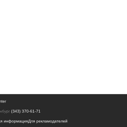
nter
нбург
(343) 370-61-71
ая информация
Для рекламодателей