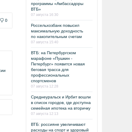
программы «Амбассадоры
ВТБ»
07 августа 16:30
0
Россельхозбанк повысил
максимальную доходность
по накопительным счетам
07 августа 15:40
ВТБ: на Петербургском
марафоне «Пушкин -
Петербург» появится новая
беговая трасса для
сии
профессиональных
спортсменов
07 августа 12:28
Среднеуральск и Ирбит вошли
в список городов, где доступна
семейная ипотека на вторичку
07 августа 12:13
ВТБ: россияне увеличивают
расходы на спорт и здоровый