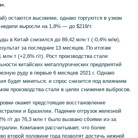
».
й) остаются высокими, однако торгуются в узком
недели выросли на 1,8% — до $219/т.
уды в Китай снизился до 89,42 млн т (-0,4% м/м),
зультат за последние 13 месяцев. По итогам
1 млн т (+2,6% г/г). Рост производства стали
льности китайских металлургических предприятий
езную руду в первые 6 месяцев 2021 г. Однако
ция будет меняться, и спрос снизится под влиянием
мом производства стали в целях снижения выбросов.
ировки окажет предстоящее восстановление
встралии и Бразилии. Падение отгрузок железной
 12% г/г до 76,3 млн т было вызвано сбоями из-за
тралии. Компания рассчитывает, что более
во второй половине года позволят достичь нижней