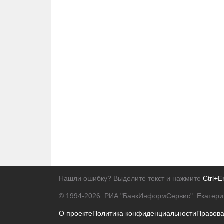
Нашли ошибку? Выделите текст и нажмите
Ctrl+E
© 1994-2026.
РИА "БанкИнформСервис". Екатери
О проекте
Политика конфиденциальности
Правов