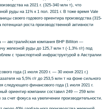
изводства на 2021 г. (325-340 млн т), что
ой руды на 11% к 1 пол. 2021 г. В тоже время Vale
аницы своего годового ориентира производства (315-
на потенциал роста производственной активности
 — австралийская компания BHP Billiton —
ычу железной руды до 125,7 млн т (-1,3% г/г) под
облем с транспортной инфраструктурой в Австралии
ового года (1 июля 2020 г. — 30 июня 2021 г.)
зателя на 5,5% г/г до 253,5 млн т на фоне сильного
Для следующего финансового года (1 июля 2021 г.
нный ориентир компании составил 249 — 259 млн
 за счет фокуса на увеличении производительности.
т около 40% глобального производства железной