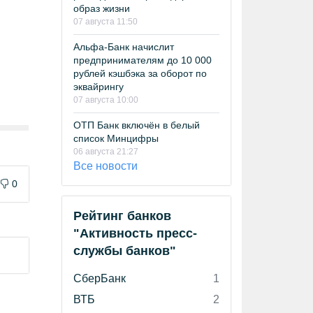
образ жизни
07 августа 11:50
Альфа-Банк начислит
предпринимателям до 10 000
рублей кэшбэка за оборот по
эквайрингу
07 августа 10:00
ОТП Банк включён в белый
список Минцифры
06 августа 21:27
Все новости
0
Рейтинг банков
"Активность пресс-
службы банков"
СберБанк
1
ВТБ
2