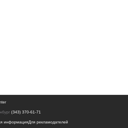
nter
нбург
(343) 370-61-71
ая информация
Для рекламодателей