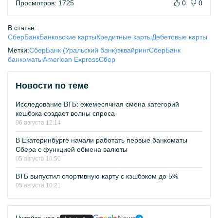
Просмотров: 1725
0
0
В статье:
СберБанк
Банковские карты
Кредитные карты
Дебетовые карты
Метки:
СберБанк (Уральский банк)
эквайринг
СберБанк
банкоматы
American Express
Сбер
Новости по теме
Исследование ВТБ: ежемесячная смена категорий
кешбэка создает волны спроса
06 августа 12:14
В Екатеринбурге начали работать первые банкоматы
Сбера с функцией обмена валюты
05 августа 10:50
ВТБ выпустил спортивную карту с кэшбэком до 5%
05 августа 10:21