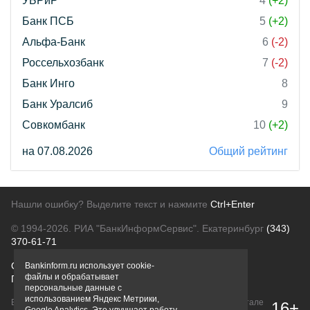
УБРиР
4
(+2)
Банк ПСБ
5
(+2)
Альфа-Банк
6
(-2)
Россельхозбанк
7
(-2)
Банк Инго
8
Банк Уралсиб
9
Совкомбанк
10
(+2)
на 07.08.2026
Общий рейтинг
Нашли ошибку? Выделите текст и нажмите
Ctrl+Enter
© 1994-2026.
РИА "БанкИнформСервис". Екатеринбург
(343)
370-61-71
О проекте
Политика конфиденциальности
Bankinform.ru использует cookie-
файлы и обрабатывает
Правовая информация
Для рекламодателей
персональные данные с
использованием Яндекс Метрики,
Вся информация о продуктах банков, размещенная на портале
16+