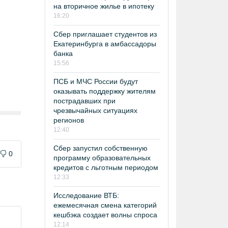
на вторичное жилье в ипотеку
16:20
Сбер приглашает студентов из
Екатеринбурга в амбассадоры
банка
15:56
ПСБ и МЧС России будут
оказывать поддержку жителям
пострадавших при
чрезвычайных ситуациях
регионов
12:40
Сбер запустил собственную
0
программу образовательных
кредитов с льготным периодом
12:33
Исследование ВТБ:
ежемесячная смена категорий
кешбэка создает волны спроса
12:14