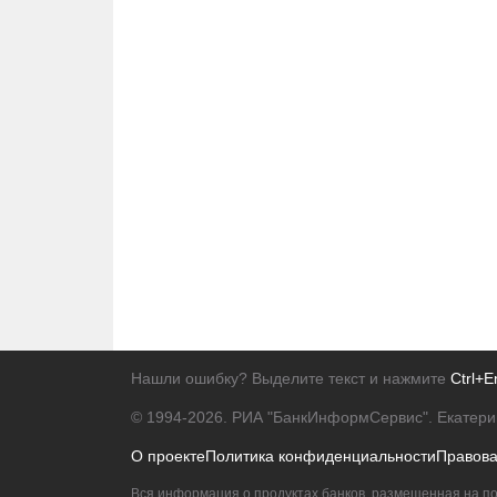
Нашли ошибку? Выделите текст и нажмите
Ctrl+E
© 1994-2026.
РИА "БанкИнформСервис". Екатери
О проекте
Политика конфиденциальности
Правов
Вся информация о продуктах банков, размещенная на по