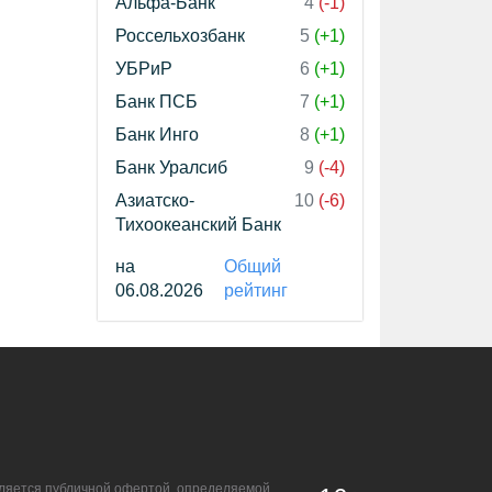
Альфа-Банк
4
(-1)
Россельхозбанк
5
(+1)
УБРиР
6
(+1)
Банк ПСБ
7
(+1)
Банк Инго
8
(+1)
Банк Уралсиб
9
(-4)
Азиатско-
10
(-6)
Тихоокеанский Банк
на
Общий
06.08.2026
рейтинг
является публичной офертой, определяемой