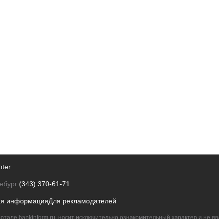
nter
нбург
(343) 370-61-71
ая информация
Для рекламодателей
ртале bankinform.ru, носит исключительно ознакомительный характер и не 