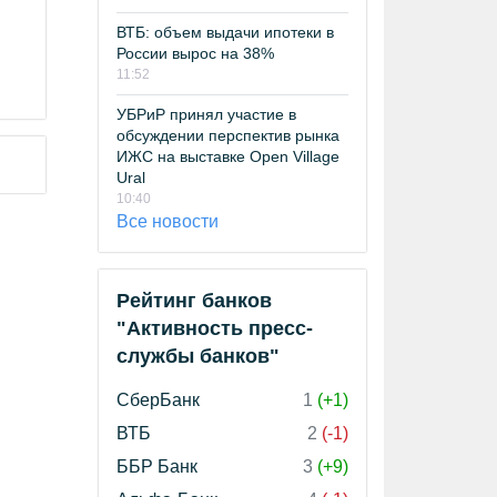
ВТБ: объем выдачи ипотеки в
России вырос на 38%
11:52
УБРиР принял участие в
обсуждении перспектив рынка
ИЖС на выставке Open Village
Ural
10:40
Все новости
Рейтинг банков
"Активность пресс-
службы банков"
СберБанк
1
(+1)
ВТБ
2
(-1)
ББР Банк
3
(+9)