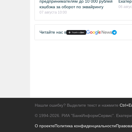
предпринимателям до 10 000 рублей
Екатер
кэшбэка за оборот по эквайрингу
06 авгу
07 августа 10:00
Читайте нас в
Нашли ошибку? Выделите текст и нажмите
Ctrl+E
© 1994-2026.
РИА "БанкИнформСервис". Екатери
О проекте
Политика конфиденциальности
Правов