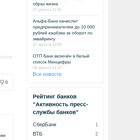
образ жизни
07 августа 11:50
Альфа-Банк начислит
предпринимателям до 10 000
рублей кэшбэка за оборот по
эквайрингу
07 августа 10:00
ОТП Банк включён в белый
список Минцифры
06 августа 21:27
Все новости
0
Рейтинг банков
"Активность пресс-
службы банков"
СберБанк
1
ВТБ
2
нии