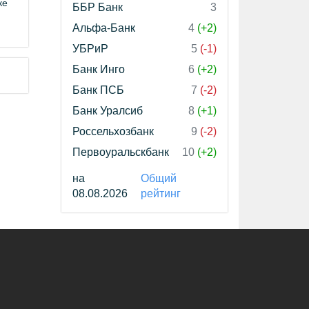
ке
ББР Банк
3
Альфа-Банк
4
(+2)
УБРиР
5
(-1)
Банк Инго
6
(+2)
Банк ПСБ
7
(-2)
Банк Уралсиб
8
(+1)
Россельхозбанк
9
(-2)
Первоуральскбанк
10
(+2)
на
Общий
08.08.2026
рейтинг