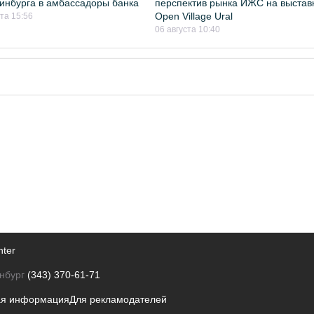
инбурга в амбассадоры банка
перспектив рынка ИЖС на выстав
Open Village Ural
ста 15:56
06 августа 10:40
nter
нбург
(343) 370-61-71
ая информация
Для рекламодателей