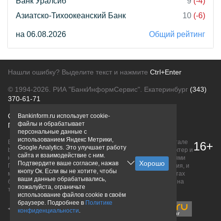
Банк Уралсиб
9
(-4)
Азиатско-Тихоокеанский Банк
10
(-6)
на 06.08.2026
Общий рейтинг
Нашли ошибку? Выделите текст и нажмите
Ctrl+Enter
© 1994-2026.
РИА "БанкИнформСервис". Екатеринбург
(343)
370-61-71
О проекте
Политика конфиденциальности
Bankinform.ru использует cookie-
файлы и обрабатывает
Правовая информация
Для рекламодателей
персональные данные с
использованием Яндекс Метрики,
Вся информация о продуктах банков, размещенная на портале
16+
Google Analytics. Это улучшает работу
bankinform.ru, носит исключительно ознакомительный характер и
сайта и взаимодействие с ним.
не является публичной офертой, определяемой положениями
Подтвердите ваше согласие, нажав
ГК РФ. Информация не содержит точного и полного описания, и
кнопу Ок. Если вы не хотите, чтобы
может быть изменена. Конечные условия уточняйте на сайтах
ваши данные обрабатывались,
банков или при личном обращении. Исключительное право на
пожалуйста, ограничьте
товарные знаки принадлежит их правообладателям.
использование файлов cookie в своём
браузере. Подробнее в
Политике
конфиденциальности
.