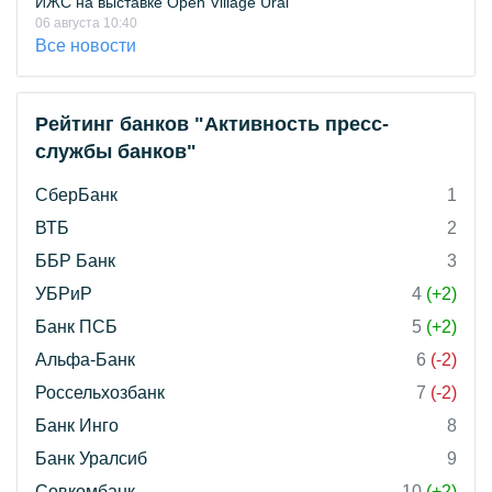
ИЖС на выставке Open Village Ural
06 августа 10:40
Все новости
Рейтинг банков "Активность пресс-
службы банков"
СберБанк
1
ВТБ
2
ББР Банк
3
УБРиР
4
(+2)
Банк ПСБ
5
(+2)
Альфа-Банк
6
(-2)
Россельхозбанк
7
(-2)
Банк Инго
8
Банк Уралсиб
9
Совкомбанк
10
(+2)