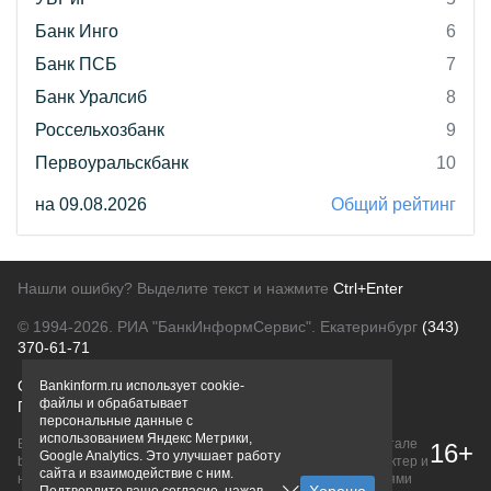
Банк Инго
6
Банк ПСБ
7
Банк Уралсиб
8
Россельхозбанк
9
Первоуральскбанк
10
на 09.08.2026
Общий рейтинг
Нашли ошибку? Выделите текст и нажмите
Ctrl+Enter
© 1994-2026.
РИА "БанкИнформСервис". Екатеринбург
(343)
370-61-71
О проекте
Политика конфиденциальности
Bankinform.ru использует cookie-
файлы и обрабатывает
Правовая информация
Для рекламодателей
персональные данные с
использованием Яндекс Метрики,
Вся информация о продуктах банков, размещенная на портале
16+
Google Analytics. Это улучшает работу
bankinform.ru, носит исключительно ознакомительный характер и
сайта и взаимодействие с ним.
не является публичной офертой, определяемой положениями