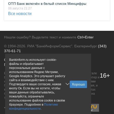
ОТП Банк включён в белый список Минцифры
06 августа 21:27
Все новости
Нашли ошибку? Выделите текст и нажмите
Ctrl+Enter
© 1994-2026.
РИА "БанкИнформСервис". Екатеринбург
(343)
370-61-71
О проекте
Политика конфиденциальности
Bankinform.ru использует cookie-
файлы и обрабатывает
Правовая информация
Для рекламодателей
персональные данные с
использованием Яндекс Метрики,
Вся информация о продуктах банков, размещенная на портале
16+
Google Analytics. Это улучшает работу
bankinform.ru, носит исключительно ознакомительный характер и
сайта и взаимодействие с ним.
не является публичной офертой, определяемой положениями
Подтвердите ваше согласие, нажав
ГК РФ. Информация не содержит точного и полного описания, и
кнопу Ок. Если вы не хотите, чтобы
может быть изменена. Конечные условия уточняйте на сайтах
ваши данные обрабатывались,
банков или при личном обращении. Исключительное право на
пожалуйста, ограничьте
товарные знаки принадлежит их правообладателям.
использование файлов cookie в своём
браузере. Подробнее в
Политике
конфиденциальности
.