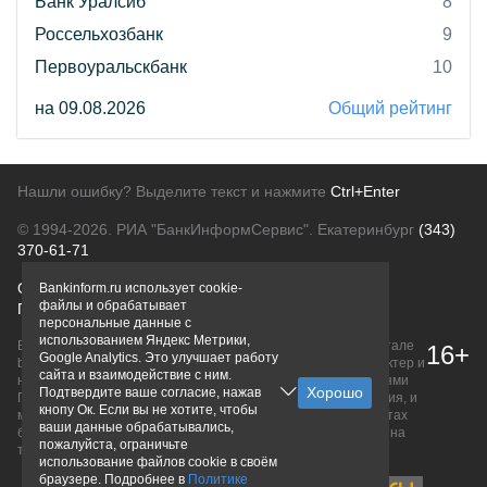
Банк Уралсиб
8
Россельхозбанк
9
Первоуральскбанк
10
на 09.08.2026
Общий рейтинг
Нашли ошибку? Выделите текст и нажмите
Ctrl+Enter
© 1994-2026.
РИА "БанкИнформСервис". Екатеринбург
(343)
370-61-71
О проекте
Политика конфиденциальности
Bankinform.ru использует cookie-
файлы и обрабатывает
Правовая информация
Для рекламодателей
персональные данные с
использованием Яндекс Метрики,
Вся информация о продуктах банков, размещенная на портале
16+
Google Analytics. Это улучшает работу
bankinform.ru, носит исключительно ознакомительный характер и
сайта и взаимодействие с ним.
не является публичной офертой, определяемой положениями
Подтвердите ваше согласие, нажав
ГК РФ. Информация не содержит точного и полного описания, и
кнопу Ок. Если вы не хотите, чтобы
может быть изменена. Конечные условия уточняйте на сайтах
ваши данные обрабатывались,
банков или при личном обращении. Исключительное право на
пожалуйста, ограничьте
товарные знаки принадлежит их правообладателям.
использование файлов cookie в своём
браузере. Подробнее в
Политике