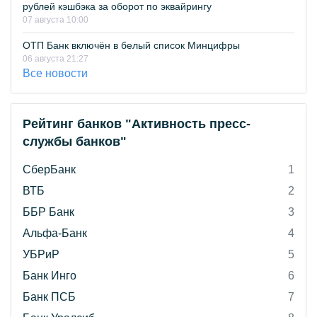
рублей кэшбэка за оборот по эквайрингу
07 августа 10:00
ОТП Банк включён в белый список Минцифры
06 августа 21:27
Все новости
Рейтинг банков "Активность пресс-
службы банков"
СберБанк
1
ВТБ
2
ББР Банк
3
Альфа-Банк
4
УБРиР
5
Банк Инго
6
Банк ПСБ
7