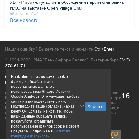
УБРиР принял участие в обсуждении перспектив рынка
ИЖС на выставке Open Village Ural
06 августа 10:40
Все новости
Нашли ошибку? Выделите текст и нажмите
Ctrl+Enter
© 1994-2026.
РИА "БанкИнформСервис". Екатеринбург
(343)
370-61-71
О проекте
Политика конфиденциальности
Bankinform.ru использует cookie-
файлы и обрабатывает
Правовая информация
Для рекламодателей
персональные данные с
использованием Яндекс Метрики,
Вся информация о продуктах банков, размещенная на портале
16+
Google Analytics. Это улучшает работу
bankinform.ru, носит исключительно ознакомительный характер и
сайта и взаимодействие с ним.
не является публичной офертой, определяемой положениями
Подтвердите ваше согласие, нажав
ГК РФ. Информация не содержит точного и полного описания, и
кнопу Ок. Если вы не хотите, чтобы
может быть изменена. Конечные условия уточняйте на сайтах
ваши данные обрабатывались,
банков или при личном обращении. Исключительное право на
пожалуйста, ограничьте
товарные знаки принадлежит их правообладателям.
использование файлов cookie в своём
браузере. Подробнее в
Политике
конфиденциальности
.