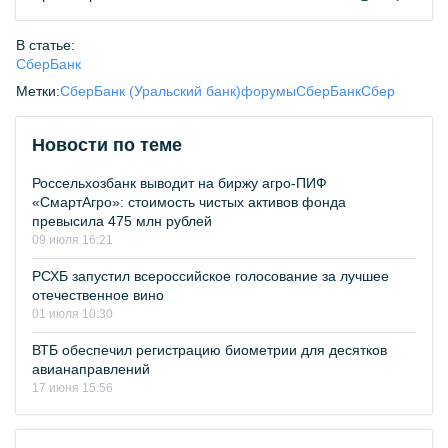
В статье:
СберБанк
Метки:
СберБанк (Уральский банк)
форумы
СберБанк
Сбер
Новости по теме
Россельхозбанк выводит на биржу агро-ПИФ
«СмартАгро»: стоимость чистых активов фонда
превысила 475 млн рублей
09 июля 16:21
РСХБ запустил всероссийское голосование за лучшее
отечественное вино
01 июля 10:30
ВТБ обеспечил регистрацию биометрии для десятков
авианаправлений
17 июня 15:56