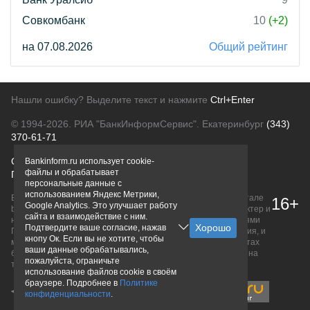
Совкомбанк
10
(+2)
на 07.08.2026
Общий рейтинг
Нашли ошибку? Выделите текст и нажмите
Ctrl+Enter
© 1994-2026.
РИА "БанкИнформСервис". Екатеринбург
(343)
370-61-71
О проекте
Политика конфиденциальности
Bankinform.ru использует cookie-
файлы и обрабатывает
Правовая информация
Для рекламодателей
персональные данные с
использованием Яндекс Метрики,
Вся информация о продуктах банков, размещенная на портале
16+
Google Analytics. Это улучшает работу
bankinform.ru, носит исключительно ознакомительный характер и
сайта и взаимодействие с ним.
не является публичной офертой, определяемой положениями
Подтвердите ваше согласие, нажав
ГК РФ. Информация не содержит точного и полного описания, и
кнопу Ок. Если вы не хотите, чтобы
может быть изменена. Конечные условия уточняйте на сайтах
ваши данные обрабатывались,
банков или при личном обращении. Исключительное право на
пожалуйста, ограничьте
товарные знаки принадлежит их правообладателям.
использование файлов cookie в своём
браузере. Подробнее в
Политике
конфиденциальности
.