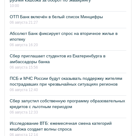
рублей кэшбэка за оборот по эквайрингу
10:00
ОТП Банк включён в белый список Минцифры
06 августа 21:27
Абсолют Банк фиксирует спрос на вторичное жилье в
ипотеку
06 августа 16:20
Сбер приглашает студентов из Екатеринбурга в
амбассадоры банка
06 августа 15:56
ПСБ и МЧС России будут оказывать поддержку жителям
пострадавших при чрезвычайных ситуациях регионов
06 августа 12:40
Сбер запустил собственную программу образовательных
кредитов с льготным периодом
06 августа 12:33
Исследование ВТБ: ежемесячная смена категорий
кешбэка создает волны спроса
06 августа 12:14