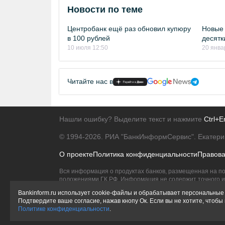
Новости по теме
Центробанк ещё раз обновил купюру
Новые 
в 100 рублей
десятк
10 июля 12:50
20 янва
Читайте нас в
Нашли ошибку? Выделите текст и нажмите
Ctrl+E
© 1994-2026.
РИА "БанкИнформСервис". Екатери
О проекте
Политика конфиденциальности
Правов
Вся информация о продуктах банков, размещенная на по
положениями ГК РФ. Информация не содержит точного и 
Исключительное право на товарные знаки принадлежит 
Bankinform.ru использует cookie-файлы и обрабатывает персональные 
Подтвердите ваше согласие, нажав кнопу Ок. Если вы не хотите, чтоб
Политике конфиденциальности
.