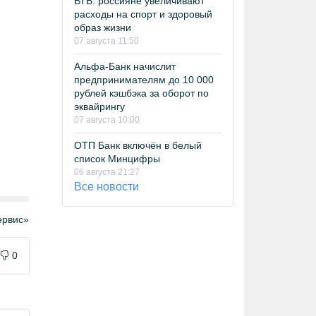
ВТБ: россияне увеличивают
расходы на спорт и здоровый
образ жизни
07 августа 11:50
Альфа-Банк начислит
предпринимателям до 10 000
рублей кэшбэка за оборот по
эквайрингу
07 августа 10:00
ОТП Банк включён в белый
список Минцифры
06 августа 21:27
Все новости
рвис»
0