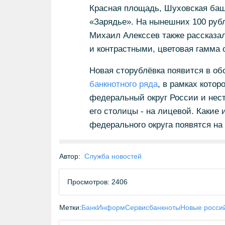
Красная площадь, Шуховская баш
«Зарядье». На нынешних 100 руб
Михаил Алекссев также рассказал
и контрастными, цветовая гамма о
Новая сторублёвка появится в обо
банкнотного ряда
, в рамках котор
федеральный округ России и нест
его столицы - на лицевой. Какие
федерального округа появятся на 
Автор:
Служба новостей
Просмотров: 2406
Метки:
БанкИнформСервис
банкноты
Новые росси