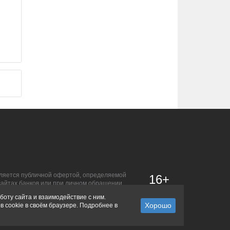
является публичной офертой, определяемой
16+
сайтах банков или при личном обращении.
боту сайта и взаимодействие с ним.
в cookie в своём браузере. Подробнее в