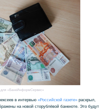
я для «БанкИнформСервис»
лексеев в интервью
«Российской газете»
раскрыл,
ражены на новой сторублёвой банкноте. Это будут