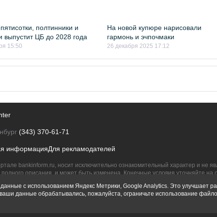
пятисотки, полтинники и
На новой купюре нарисовали
и выпустит ЦБ до 2028 года
гармонь и эчпочмаки
ря 15:50
26 декабря 2025 17:12
nter
нбург
(343) 370-61-71
ая информация
Для рекламодателей
ртале bankinform.ru, носит исключительно ознакомительный характер и не 
полного описания, и может быть изменена. Конечные условия уточняйте на 
их правообладателям.
данные с использованием Яндекс Метрики, Google Analytics. Это улучшает ра
ы ваши данные обрабатывались, пожалуйста, ограничьте использование файло