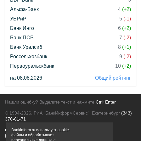
Альфа-Банк
4
(+2)
УБРиР
5
(-1)
Банк Инго
6
(+2)
Банк ПСБ
7
(-2)
Банк Уралсиб
8
(+1)
Россельхозбанк
9
(-2)
Первоуральскбанк
10
(+2)
на 08.08.2026
Общий рейтинг
Нашли ошибку? Выделите текст и нажмите
Ctrl+Enter
© 1994-2026.
РИА "БанкИнформСервис". Екатеринбург
(343)
370-61-71
О проекте
Политика конфиденциальности
Bankinform.ru использует cookie-
файлы и обрабатывает
Правовая информация
Для рекламодателей
персональные данные с