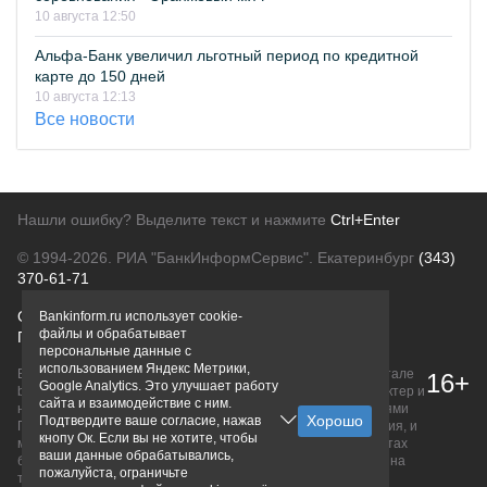
10 августа 12:50
Альфа-Банк увеличил льготный период по кредитной
карте до 150 дней
10 августа 12:13
Все новости
Нашли ошибку? Выделите текст и нажмите
Ctrl+Enter
© 1994-2026.
РИА "БанкИнформСервис". Екатеринбург
(343)
370-61-71
О проекте
Политика конфиденциальности
Bankinform.ru использует cookie-
файлы и обрабатывает
Правовая информация
Для рекламодателей
персональные данные с
использованием Яндекс Метрики,
Вся информация о продуктах банков, размещенная на портале
16+
Google Analytics. Это улучшает работу
bankinform.ru, носит исключительно ознакомительный характер и
сайта и взаимодействие с ним.
не является публичной офертой, определяемой положениями
Подтвердите ваше согласие, нажав
ГК РФ. Информация не содержит точного и полного описания, и
кнопу Ок. Если вы не хотите, чтобы
может быть изменена. Конечные условия уточняйте на сайтах
ваши данные обрабатывались,
банков или при личном обращении. Исключительное право на
пожалуйста, ограничьте
товарные знаки принадлежит их правообладателям.