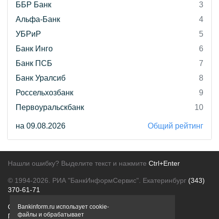
ББР Банк
3
Альфа-Банк
4
УБРиР
5
Банк Инго
6
Банк ПСБ
7
Банк Уралсиб
8
Россельхозбанк
9
Первоуральскбанк
10
на 09.08.2026
Общий рейтинг
Нашли ошибку? Выделите текст и нажмите
Ctrl+Enter
© 1994-2026.
РИА "БанкИнформСервис". Екатеринбург
(343)
370-61-71
О проекте
Политика конфиденциальности
Bankinform.ru использует cookie-
файлы и обрабатывает
Правовая информация
Для рекламодателей