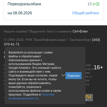
Первоуральскбанк
10
(+2)
на 08.08.2026
Общий рейтинг
Нашли ошибку? Выделите текст и нажмите
Ctrl+Enter
© 1994-2026.
РИА "БанкИнформСервис". Екатеринбург
(343)
370-61-71
О проекте
Политика конфиденциальности
Bankinform.ru использует cookie-
файлы и обрабатывает
Правовая информация
Для рекламодателей
персональные данные с
использованием Яндекс Метрики,
Вся информация о продуктах банков, размещенная на портале
16+
Google Analytics. Это улучшает работу
bankinform.ru, носит исключительно ознакомительный характер и
сайта и взаимодействие с ним.
не является публичной офертой, определяемой положениями
Подтвердите ваше согласие, нажав
ГК РФ. Информация не содержит точного и полного описания, и
кнопу Ок. Если вы не хотите, чтобы
может быть изменена. Конечные условия уточняйте на сайтах
ваши данные обрабатывались,
банков или при личном обращении. Исключительное право на
пожалуйста, ограничьте
товарные знаки принадлежит их правообладателям.
использование файлов cookie в своём
браузере. Подробнее в
Политике
конфиденциальности
.