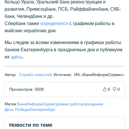
Кольцо Урала, Уральский банк реконструкции и
развития, Примсоцбанк, ПСБ, Райффайзенбанк, СКБ-
банк, Челиндбанк и др.
Сбербанк также
определился
с графиком работы в
майские нерабочие дни.
Мы следим за всеми изменениями в графиках работы
банков Екатеринбурга в праздничные дни и публикуем
их
здесь
.
Автор:
Служба новостей
Источник:
ИА «БанкИнформСервис»
Просмотров: 3508
0
0
Метки:
БанкИнформСервис
режим работы
праздники
День Победы
Екатеринбург
Новости по теме