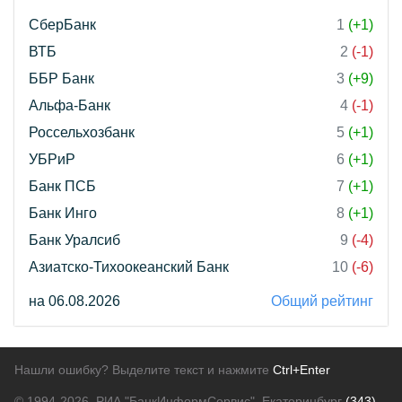
СберБанк
1
(+1)
ВТБ
2
(-1)
ББР Банк
3
(+9)
Альфа-Банк
4
(-1)
Россельхозбанк
5
(+1)
УБРиР
6
(+1)
Банк ПСБ
7
(+1)
Банк Инго
8
(+1)
Банк Уралсиб
9
(-4)
Азиатско-Тихоокеанский Банк
10
(-6)
на 06.08.2026
Общий рейтинг
Нашли ошибку? Выделите текст и нажмите
Ctrl+Enter
© 1994-2026.
РИА "БанкИнформСервис". Екатеринбург
(343)