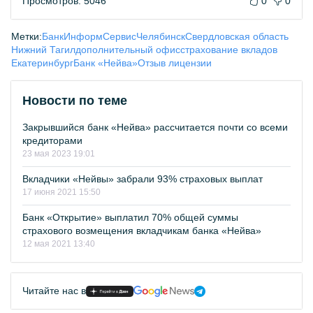
Просмотров: 5046
0
0
Метки:
БанкИнформСервис
Челябинск
Свердловская область
Нижний Тагил
дополнительный офис
страхование вкладов
Екатеринбург
Банк «Нейва»
Отзыв лицензии
Новости по теме
Закрывшийся банк «Нейва» рассчитается почти со всеми
кредиторами
23 мая 2023 19:01
Вкладчики «Нейвы» забрали 93% страховых выплат
17 июня 2021 15:50
Банк «Открытие» выплатил 70% общей суммы
страхового возмещения вкладчикам банка «Нейва»
12 мая 2021 13:40
Читайте нас в