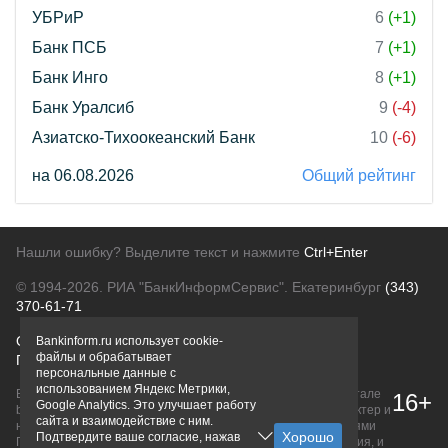
УБРиР
6
(+1)
Банк ПСБ
7
(+1)
Банк Инго
8
(+1)
Банк Уралсиб
9
(-4)
Азиатско-Тихоокеанский Банк
10
(-6)
на 06.08.2026
Общий рейтинг
Нашли ошибку? Выделите текст и нажмите
Ctrl+Enter
© 1994-2026.
РИА "БанкИнформСервис". Екатеринбург
(343)
370-61-71
О проекте
Политика конфиденциальности
Bankinform.ru использует cookie-
файлы и обрабатывает
Правовая информация
Для рекламодателей
персональные данные с
использованием Яндекс Метрики,
Вся информация о продуктах банков, размещенная на портале
16+
Google Analytics. Это улучшает работу
bankinform.ru, носит исключительно ознакомительный характер и
сайта и взаимодействие с ним.
не является публичной офертой, определяемой положениями
Подтвердите ваше согласие, нажав
ГК РФ. Информация не содержит точного и полного описания, и