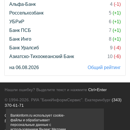
Альфа-Банк
4
(-1)
Россельхозбанк
5
(+1)
УБРиР
6
(+1)
Банк ПСБ
7
(+1)
Банк Инго
8
(+1)
Банк Уралсиб
9
(-4)
Азиатско-Тихоокеанский Банк
10
(-6)
на 06.08.2026
Общий рейтинг
Нашли ошибку? Выделите текст и нажмите
Ctrl+Enter
© 1994-2026.
РИА "БанкИнформСервис". Екатеринбург
(343)
370-61-71
О проекте
Политика конфиденциальности
Bankinform.ru использует cookie-
файлы и обрабатывает
Правовая информация
Для рекламодателей
персональные данные с
использованием Яндекс Метрики,