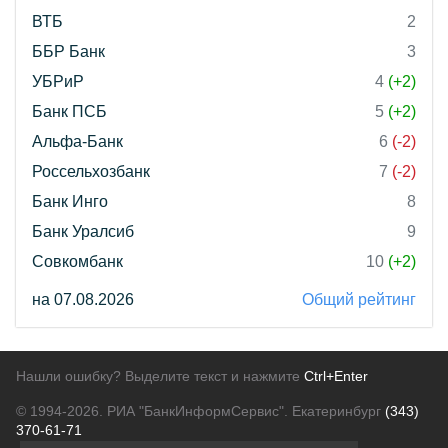
ВТБ
2
ББР Банк
3
УБРиР
4
(+2)
Банк ПСБ
5
(+2)
Альфа-Банк
6
(-2)
Россельхозбанк
7
(-2)
Банк Инго
8
Банк Уралсиб
9
Совкомбанк
10
(+2)
на 07.08.2026
Общий рейтинг
Нашли ошибку? Выделите текст и нажмите
Ctrl+Enter
© 1994-2026.
РИА "БанкИнформСервис". Екатеринбург
(343)
370-61-71