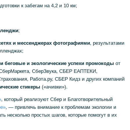
готовки к забегам на 4,2 и 10 км;
лленджи
;
сетях и мессенджерах фотографиями
, результатами
елленджах;
ои беговые и экологические успехи промокоды
от
 СберМаркета, СберЗвука, СБЕР ЕАПТЕКИ,
Страхования, Работа.ру, СБЕР Кидз и других компаний
ические стикеры
(«ачивки»).
»
, который реализуют Сбер и Благотворительный
ее»
,
—
привлечь внимание к проблемам экологии и
ть несколько простых шагов, которые помогут в их