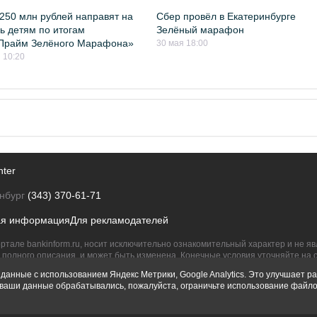
250 млн рублей направят на
Сбер провёл в Екатеринбурге
 детям по итогам
Зелёный марафон
Прайм Зелёного Марафона»
30 мая 18:00
 10:20
nter
нбург
(343) 370-61-71
ая информация
Для рекламодателей
ртале bankinform.ru, носит исключительно ознакомительный характер и не 
полного описания, и может быть изменена. Конечные условия уточняйте на 
их правообладателям.
данные с использованием Яндекс Метрики, Google Analytics. Это улучшает ра
ы ваши данные обрабатывались, пожалуйста, ограничьте использование файло