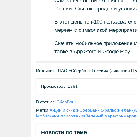
Сам забег состоится 5 июня — в
России. Список городов и услов
В этот день топ-100 пользовате
мерчем с символикой мероприяти
Скачать мобильное приложение 
также в App Store и Google Play.
Источник:
ПАО «Сбербанк России» (лицензия Ц
Просмотров: 1761
В статье:
СберБанк
Метки:
Акции и скидки
СберБанк (Уральский банк)
Мобильные приложения
Зелёный марафон
мероп
Новости по теме