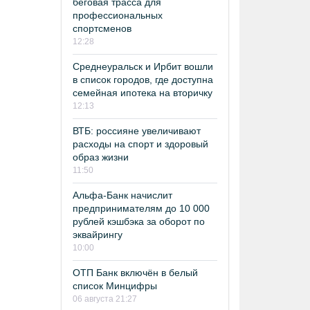
беговая трасса для
профессиональных
спортсменов
12:28
Среднеуральск и Ирбит вошли
в список городов, где доступна
семейная ипотека на вторичку
12:13
ВТБ: россияне увеличивают
расходы на спорт и здоровый
образ жизни
11:50
Альфа-Банк начислит
предпринимателям до 10 000
рублей кэшбэка за оборот по
эквайрингу
10:00
ОТП Банк включён в белый
список Минцифры
06 августа 21:27