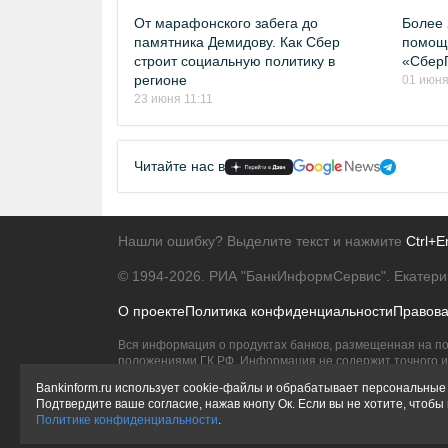
От марафонского забега до
Более 
памятника Демидову. Как Сбер
помощь
строит социальную политику в
«Сбер
регионе
01 июня
23 июня 11:11
Читайте нас в
Нашли ошибку? Выделите текст и нажмите
Ctrl+E
© 1994-2026.
РИА "БанкИнформСервис". Екатери
О проекте
Политика конфиденциальности
Правов
Вся информация о продуктах банков, размещенная на по
положениями ГК РФ. Информация не содержит точного и 
Исключительное право на товарные знаки принадлежит 
Bankinform.ru использует cookie-файлы и обрабатывает персональные 
Подтвердите ваше согласие, нажав кнопу Ок. Если вы не хотите, чтоб
Политике конфиденциальности
.