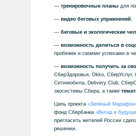
—
тренировочные планы
для под
—
видео беговых упражнений
;
—
беговые и экологические че
—
возможность делиться в соц
пробежек и своими успехами в ч
—
возможность получить за св
СберЗдоровья, Okko, СберУслуг,
Ситимобила, Delivery Club, Сбер
экосистемы Сбера, а также
темат
Цель проекта
«Зелёный Марафон
фонд Сбербанка
«Вклад в будущ
пригласить жителей России сдела
решении.