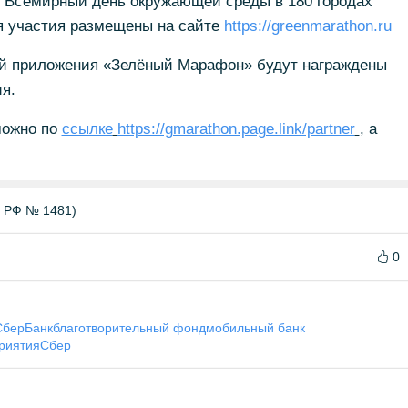
о Всемирный день окружающей среды в 180 городах
ия участия размещены на сайте
https://greenmarathon.ru
лей приложения «Зелёный Марафон» будут награждены
я.
можно по
ссылке
https://gmarathon.page.link/partner
, а
Б РФ № 1481)
0
СберБанк
благотворительный фонд
мобильный банк
риятия
Сбер