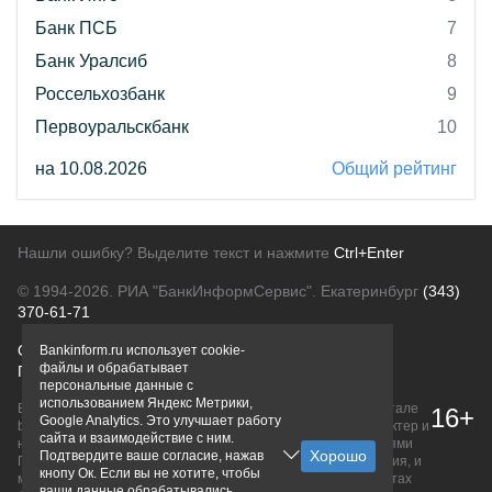
Банк ПСБ
7
Банк Уралсиб
8
Россельхозбанк
9
Первоуральскбанк
10
на 10.08.2026
Общий рейтинг
Нашли ошибку? Выделите текст и нажмите
Ctrl+Enter
© 1994-2026.
РИА "БанкИнформСервис". Екатеринбург
(343)
370-61-71
О проекте
Политика конфиденциальности
Bankinform.ru использует cookie-
файлы и обрабатывает
Правовая информация
Для рекламодателей
персональные данные с
использованием Яндекс Метрики,
Вся информация о продуктах банков, размещенная на портале
16+
Google Analytics. Это улучшает работу
bankinform.ru, носит исключительно ознакомительный характер и
сайта и взаимодействие с ним.
не является публичной офертой, определяемой положениями
Подтвердите ваше согласие, нажав
ГК РФ. Информация не содержит точного и полного описания, и
кнопу Ок. Если вы не хотите, чтобы
может быть изменена. Конечные условия уточняйте на сайтах
ваши данные обрабатывались,