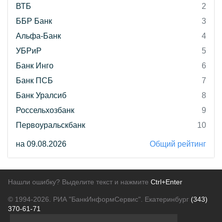
ВТБ
2
ББР Банк
3
Альфа-Банк
4
УБРиР
5
Банк Инго
6
Банк ПСБ
7
Банк Уралсиб
8
Россельхозбанк
9
Первоуральскбанк
10
на 09.08.2026
Общий рейтинг
Нашли ошибку? Выделите текст и нажмите
Ctrl+Enter
© 1994-2026.
РИА "БанкИнформСервис". Екатеринбург
(343)
370-61-71