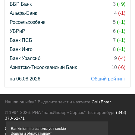
ББР Банк
3
(+9)
Альфа-Банк
4
(-1)
Россельхозбанк
5
(+1)
УБРиР
6
(+1)
Банк ПСБ
7
(+1)
Банк Инго
8
(+1)
Банк Уралсиб
9
(-4)
Азиатско-Тихоокеанский Банк
10
(-6)
на 06.08.2026
Общий рейтинг
Нашли ошибку? Выделите текст и нажмите
Ctrl+Enter
© 1994-2026.
РИА "БанкИнформСервис". Екатеринбург
(343)
370-61-71
О проекте
Политика конфиденциальности
Bankinform.ru использует cookie-
файлы и обрабатывает
Правовая информация
Для рекламодателей