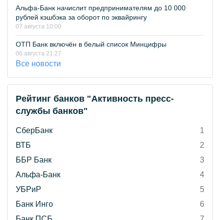
Альфа-Банк начислит предпринимателям до 10 000
рублей кэшбэка за оборот по эквайрингу
07 августа 10:00
ОТП Банк включён в белый список Минцифры
06 августа 21:27
Все новости
Рейтинг банков "Активность пресс-
службы банков"
СберБанк
1
ВТБ
2
ББР Банк
3
Альфа-Банк
4
УБРиР
5
Банк Инго
6
Банк ПСБ
7