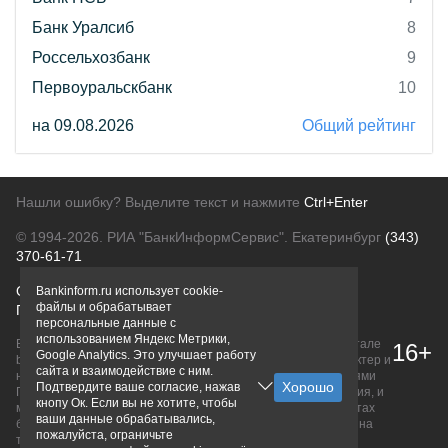
Банк Уралсиб
8
Россельхозбанк
9
Первоуральскбанк
10
на 09.08.2026
Общий рейтинг
Нашли ошибку? Выделите текст и нажмите
Ctrl+Enter
© 1994-2026.
РИА "БанкИнформСервис". Екатеринбург
(343)
370-61-71
О проекте
Политика конфиденциальности
Bankinform.ru использует cookie-
файлы и обрабатывает
Правовая информация
Для рекламодателей
персональные данные с
использованием Яндекс Метрики,
Вся информация о продуктах банков, размещенная на портале
16+
Google Analytics. Это улучшает работу
bankinform.ru, носит исключительно ознакомительный характер и
сайта и взаимодействие с ним.
не является публичной офертой, определяемой положениями
Подтвердите ваше согласие, нажав
ГК РФ. Информация не содержит точного и полного описания, и
кнопу Ок. Если вы не хотите, чтобы
может быть изменена. Конечные условия уточняйте на сайтах
ваши данные обрабатывались,
банков или при личном обращении. Исключительное право на
пожалуйста, ограничьте
товарные знаки принадлежит их правообладателям.