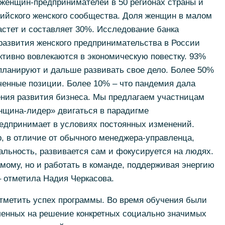
женщин-предпринимателей в 50 регионах страны и
ийского женского сообщества. Доля женщин в малом
стет и составляет 30%. Исследование банка
развития женского предпринимательства в России
тивно вовлекаются в экономическую повестку. 93%
планируют и дальше развивать свое дело. Более 50%
ченные позиции. Более 10% – что пандемия дала
ения развития бизнеса. Мы предлагаем участницам
щина-лидер» двигаться в парадигме
редпринимает в условиях постоянных изменений.
, в отличие от обычного менеджера-управленца,
альность, развивается сам и фокусируется на людях.
мому, но и работать в команде, поддерживая энергию
 отметила Надия Черкасова.
тметить успех программы. Во время обучения были
вленных на решение конкретных социально значимых