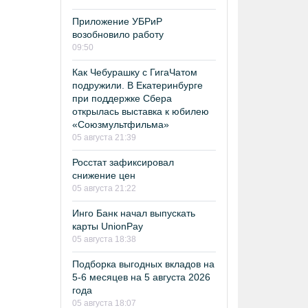
Приложение УБРиР
возобновило работу
09:50
Как Чебурашку с ГигаЧатом
подружили. В Екатеринбурге
при поддержке Сбера
открылась выставка к юбилею
«Союзмультфильма»
05 августа 21:39
Росстат зафиксировал
снижение цен
05 августа 21:22
Инго Банк начал выпускать
карты UnionPay
05 августа 18:38
Подборка выгодных вкладов на
5-6 месяцев на 5 августа 2026
года
05 августа 18:07