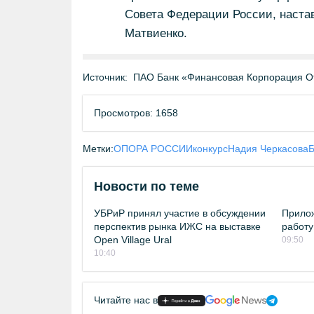
Совета Федерации России, наста
Матвиенко.
Источник:
ПАО Банк «Финансовая Корпорация О
Просмотров: 1658
Метки:
ОПОРА РОССИИ
конкурс
Надия Черкасова
Б
Новости по теме
УБРиР принял участие в обсуждении
Прило
перспектив рынка ИЖС на выставке
работу
Open Village Ural
09:50
10:40
Читайте нас в