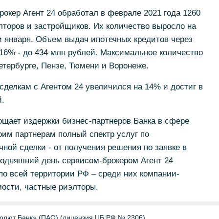
рокер Агент 24 обработал в феврале 2021 года 1260
элторов и застройщиков. Их количество выросло на
и января. Объем выдач ипотечных кредитов через
 16% - до 434 млн рублей. Максимальное количество
етербурге, Пензе, Тюмени и Воронеже.
 сделкам с Агентом 24 увеличился на 14% и достиг в
й.
ощает издержки бизнес-партнеров Банка в сфере
им партнерам полный спектр услуг по
чной сделки - от получения решения по заявке в
егодняшний день сервисом-брокером Агент 24
по всей территории РФ – среди них компании-
ости, частные риэлторы.
олют Банк» (ПАО) (лицензия ЦБ РФ № 2306)