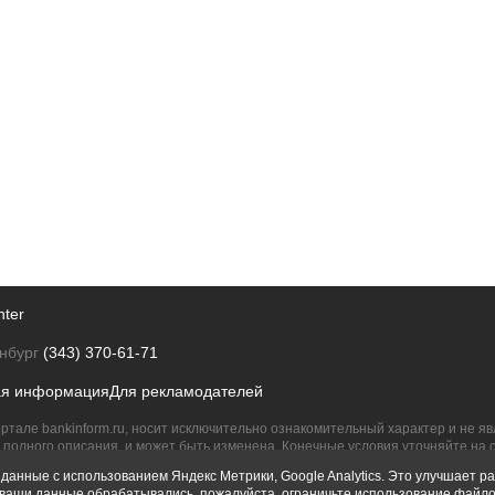
nter
нбург
(343) 370-61-71
ая информация
Для рекламодателей
ртале bankinform.ru, носит исключительно ознакомительный характер и не 
полного описания, и может быть изменена. Конечные условия уточняйте на 
их правообладателям.
данные с использованием Яндекс Метрики, Google Analytics. Это улучшает ра
ы ваши данные обрабатывались, пожалуйста, ограничьте использование файло