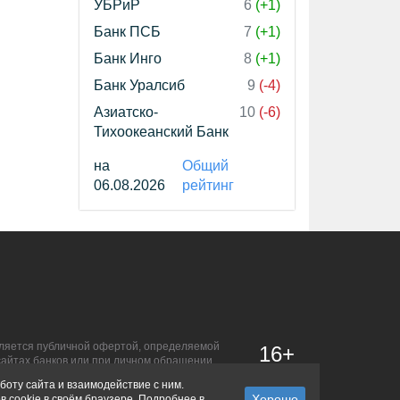
УБРиР
6
(+1)
Банк ПСБ
7
(+1)
Банк Инго
8
(+1)
Банк Уралсиб
9
(-4)
Азиатско-
10
(-6)
Тихоокеанский Банк
на
Общий
06.08.2026
рейтинг
является публичной офертой, определяемой
16+
сайтах банков или при личном обращении.
боту сайта и взаимодействие с ним.
в cookie в своём браузере. Подробнее в