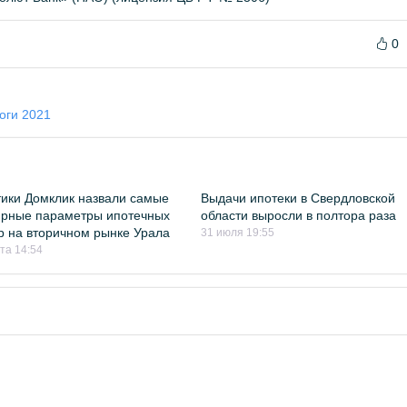
0
оги 2021
ики Домклик назвали самые
Выдачи ипотеки в Свердловской
ярные параметры ипотечных
области выросли в полтора раза
р на вторичном рынке Урала
31 июля 19:55
ста 14:54