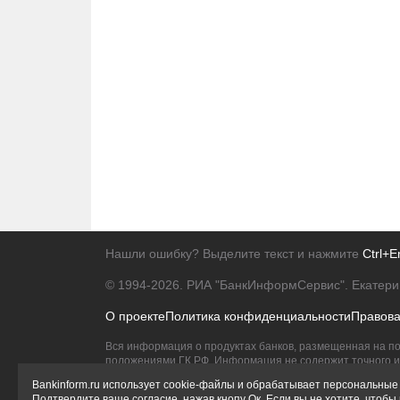
Нашли ошибку? Выделите текст и нажмите
Ctrl+E
© 1994-2026.
РИА "БанкИнформСервис". Екатери
О проекте
Политика конфиденциальности
Правов
Вся информация о продуктах банков, размещенная на по
положениями ГК РФ. Информация не содержит точного и 
Исключительное право на товарные знаки принадлежит 
Bankinform.ru использует cookie-файлы и обрабатывает персональные 
Подтвердите ваше согласие, нажав кнопу Ок. Если вы не хотите, чтоб