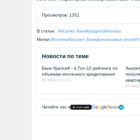
Просмотров: 1251
В статье:
Абсолют Банк
Кредиты
Ипотека
Метки:
Ипотека
Абсолют Банк
финансовые итоги
Ит
Новости по теме
Банк Уралсиб - в Топ-10 рейтинга по
Аналит
объемам ипотечного кредитования
попул
кварти
05 августа 11:12
03 авгу
Читайте нас в