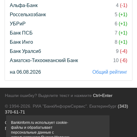
Альфа-Банк
4
(-1)
Россельхозбанк
5
(+1)
УБРиР
6
(+1)
Банк ПСБ
7
(+1)
Банк Инго
8
(+1)
Банк Уралсиб
9
(-4)
Азиатско-Тихоокеанский Банк
10
(-6)
на 06.08.2026
Общий рейтинг
Нашли ошибку? Выделите текст и нажмите
Ctrl+Enter
© 1994-2026.
РИА "БанкИнформСервис". Екатеринбург
(343)
370-61-71
О проекте
Политика конфиденциальности
Bankinform.ru использует cookie-
файлы и обрабатывает
Правовая информация
Для рекламодателей
персональные данные с