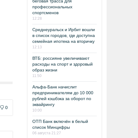
беговая трасса для
профессиональных
спортсменов
12:28
Среднеуральск и Ирбит вошли
в список городов, где доступна
семейная ипотека на вторичку
12:13
ВТБ: россияне увеличивают
расходы на спорт и здоровый
образ жизни
11:50
Альфа-Банк начислит
предпринимателям до 10 000
рублей кэшбэка за оборот по
эквайрингу
0
10:00
ОТП Банк включён в белый
список Минцифры
06 августа 21:27