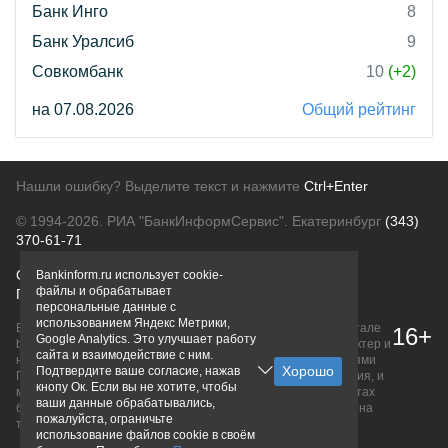
Банк Инго
8
Банк Уралсиб
9
Совкомбанк
10
(+2)
на 07.08.2026
Общий рейтинг
Нашли ошибку? Выделите текст и нажмите
Ctrl+Enter
© 1994-2026.
РИА "БанкИнформСервис". Екатеринбург
(343)
370-61-71
О проекте
Политика конфиденциальности
Bankinform.ru использует cookie-
файлы и обрабатывает
Правовая информация
Для рекламодателей
персональные данные с
использованием Яндекс Метрики,
Вся информация о продуктах банков, размещенная на портале
16+
Google Analytics. Это улучшает работу
bankinform.ru, носит исключительно ознакомительный характер и
сайта и взаимодействие с ним.
не является публичной офертой, определяемой положениями
Подтвердите ваше согласие, нажав
ГК РФ. Информация не содержит точного и полного описания, и
кнопу Ок. Если вы не хотите, чтобы
может быть изменена. Конечные условия уточняйте на сайтах
ваши данные обрабатывались,
банков или при личном обращении. Исключительное право на
пожалуйста, ограничьте
товарные знаки принадлежит их правообладателям.
использование файлов cookie в своём