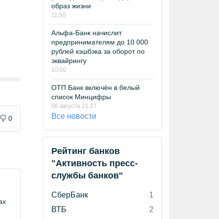
образ жизни
11:50
Альфа-Банк начислит
предпринимателям до 10 000
рублей кэшбэка за оборот по
эквайрингу
10:00
ОТП Банк включён в белый
список Минцифры
06 августа 21:27
Все новости
0
Рейтинг банков
"Активность пресс-
службы банков"
СберБанк
1
ах
ВТБ
2