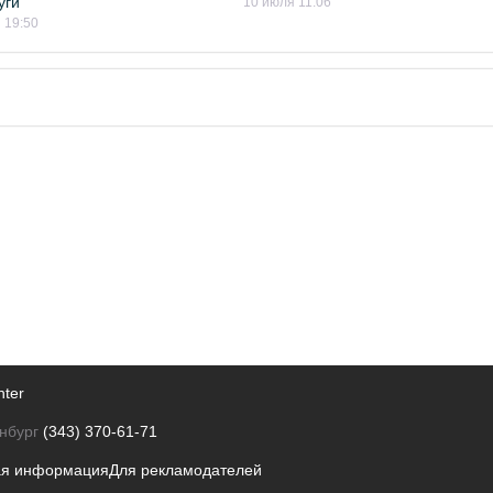
уги
10 июля 11:06
 19:50
nter
нбург
(343) 370-61-71
ая информация
Для рекламодателей