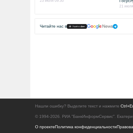
Госусл
23 июля 09:30
21 июля
Читайте нас в
Нашли ошибку? Выделите текст и нажмите
Ctrl+E
© 1994-2026.
РИА "БанкИнформСервис". Екатери
О проекте
Политика конфиденциальности
Правов