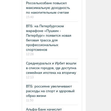
Россельхозбанк повысил
максимальную доходность
по накопительным счетам
15:40
ВТБ: на Петербургском
марафоне «Пушкин -
Петербург» появится новая
беговая трасса для
профессиональных
спортсменов
12:28
Среднеуральск и Ирбит вошли
в список городов, где доступна
семейная ипотека на вторичку
12:13
ВТБ: россияне увеличивают
расходы на спорт и здоровый
образ жизни
11:50
Альфа-Банк начислит