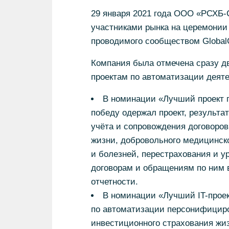
29 января 2021 года ООО «РСХБ-
участниками рынка на церемонии 
проводимого сообществом GlobalCI
Компания была отмечена сразу д
проектам по автоматизации деяте
В номинации «Лучший проект 
победу одержал проект, результа
учёта и сопровождения договоров
жизни, добровольного медицинско
и болезней, перестрахования и у
договорам и обращениям по ним в
отчетности.
В номинации «Лучший IT-проек
по автоматизации персонифициро
инвестиционного страхования жиз