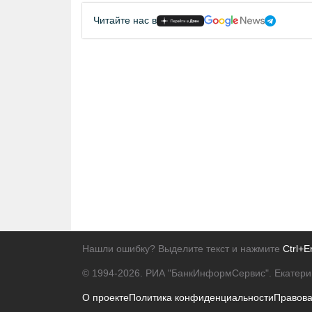
Читайте нас в
Нашли ошибку? Выделите текст и нажмите
Ctrl+E
© 1994-2026.
РИА "БанкИнформСервис". Екатери
О проекте
Политика конфиденциальности
Правов