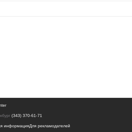
nter
нбург
(343) 370-61-71
ая информация
Для рекламодателей