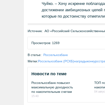
Чуйко. – Хочу искренне поблагод
достижении амбициозных целей п
которые по достоинству отметили
Источник:
АО «Российский Сельскохозяйственны
Просмотров: 1269
В статье:
Россельхозбанк
Метки:
Россельхозбанк (РСХБ)
награды
конкурс
стр
Новости по теме
Россельхозбанк повысил
ТОП по
максимальную доходность
накопи
по накопительным счетам
04 авгу
15:40