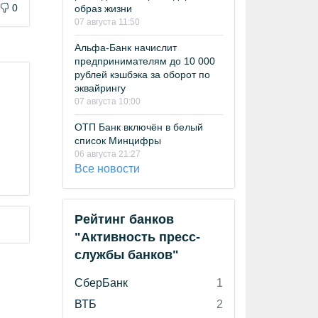
0
образ жизни
07 августа 11:50
Альфа-Банк начислит
предпринимателям до 10 000
рублей кэшбэка за оборот по
эквайрингу
07 августа 10:00
ОТП Банк включён в белый
список Минцифры
06 августа 21:27
Все новости
Рейтинг банков
"Активность пресс-
службы банков"
СберБанк
1
ВТБ
2