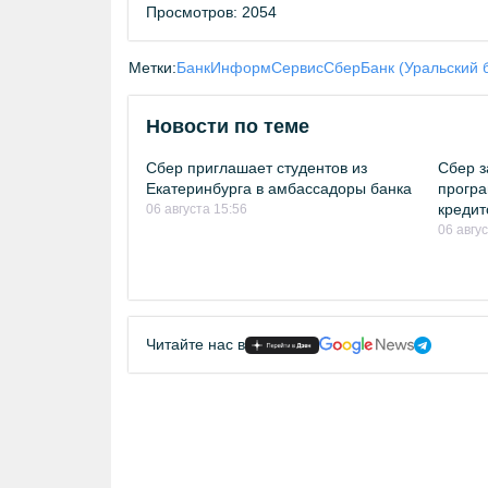
Просмотров: 2054
Метки:
БанкИнформСервис
СберБанк (Уральский 
Новости по теме
Сбер приглашает студентов из
Сбер з
Екатеринбурга в амбассадоры банка
програ
кредит
06 августа 15:56
06 авгу
Читайте нас в