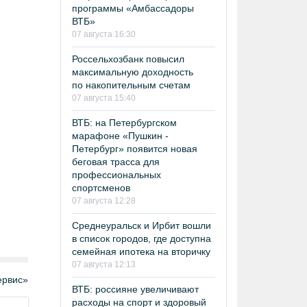
программы «Амбассадоры
ВТБ»
07 августа 16:30
Россельхозбанк повысил
максимальную доходность
по накопительным счетам
07 августа 15:40
ВТБ: на Петербургском
марафоне «Пушкин -
Петербург» появится новая
беговая трасса для
профессиональных
спортсменов
07 августа 12:28
Среднеуральск и Ирбит вошли
в список городов, где доступна
семейная ипотека на вторичку
07 августа 12:13
рвис»
ВТБ: россияне увеличивают
расходы на спорт и здоровый