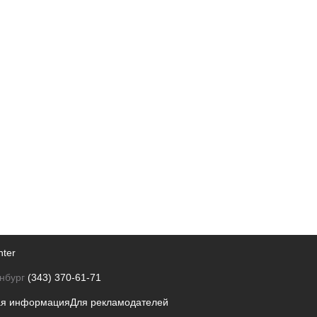
nter
нбург
(343) 370-61-71
ая информация
Для рекламодателей