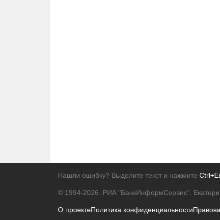
Нашли ошибку? Выделите текст и нажмите
Ctrl+E
© 1994-2026.
РИА "БанкИнформСервис". Екатери
О проекте
Политика конфиденциальности
Правов