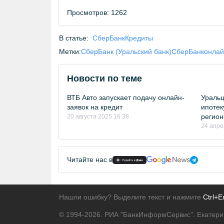
Просмотров: 1262
В статье:
СберБанк
Кредиты
Метки:
СберБанк (Уральский банк)
СберБанк
онлай
Новости по теме
ВТБ Авто запускает подачу онлайн-
Уральц
заявок на кредит
ипотек
регион
20 августа 2025 16:38
24 апре
Читайте нас в
Нашли ошибку? Выделите текст и нажмите
Ctrl+E
© 1994-2026.
РИА "БанкИнформСервис". Екатери