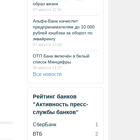
образ жизни
07 августа 11:50
Альфа-Банк начислит
предпринимателям до 10 000
рублей кэшбэка за оборот по
эквайрингу
07 августа 10:00
ОТП Банк включён в белый
список Минцифры
06 августа 21:27
Все новости
Рейтинг банков
"Активность пресс-
службы банков"
СберБанк
1
ВТБ
2