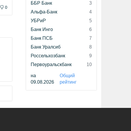
ББР Банк
3
0
Альфа-Банк
4
УБРиР
5
Банк Инго
6
Банк ПСБ
7
Банк Уралсиб
8
Россельхозбанк
9
-
Первоуральскбанк
10
на
Общий
09.08.2026
рейтинг