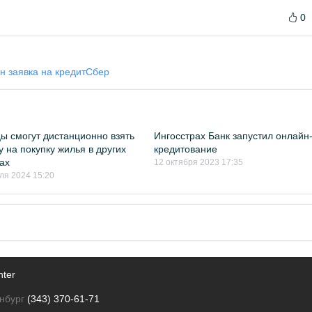
0
н заявка на кредит
Сбер
ы смогут дистанционно взять
Ингосстрах Банк запустил онлайн
у на покупку жилья в других
кредитование
ах
12 октября 2023 17:35
ля 2024 15:20
nter
нбург
(343) 370-61-71