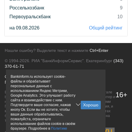
Россельхозбанк
9
Первоуральскбанк
10
на 09.08.2026
Общий рейтинг
Нашли ошибку? Выделите текст и нажмите
Ctrl+Enter
© 1994-2026.
РИА "БанкИнформСервис". Екатеринбург
(343)
370-61-71
О проекте
Политика конфиденциальности
Bankinform.ru использует cookie-
файлы и обрабатывает
Правовая информация
Для рекламодателей
персональные данные с
использованием Яндекс Метрики,
Вся информация о продуктах банков, размещенная на портале
16+
Google Analytics. Это улучшает работу
bankinform.ru, носит исключительно ознакомительный характер и
сайта и взаимодействие с ним.
не является публичной офертой, определяемой положениями
Подтвердите ваше согласие, нажав
ГК РФ. Информация не содержит точного и полного описания, и
кнопу Ок. Если вы не хотите, чтобы
может быть изменена. Конечные условия уточняйте на сайтах
ваши данные обрабатывались,
банков или при личном обращении. Исключительное право на
пожалуйста, ограничьте
товарные знаки принадлежит их правообладателям.
использование файлов cookie в своём
браузере. Подробнее в
Политике