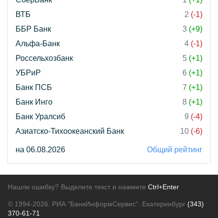
ВТБ
2
(-1)
ББР Банк
3
(+9)
Альфа-Банк
4
(-1)
Россельхозбанк
5
(+1)
УБРиР
6
(+1)
Банк ПСБ
7
(+1)
Банк Инго
8
(+1)
Банк Уралсиб
9
(-4)
Азиатско-Тихоокеанский Банк
10
(-6)
на 06.08.2026
Общий рейтинг
Нашли ошибку? Выделите текст и нажмите
Ctrl+Enter
© 1994-2026.
РИА "БанкИнформСервис". Екатеринбург
(343)
370-61-71