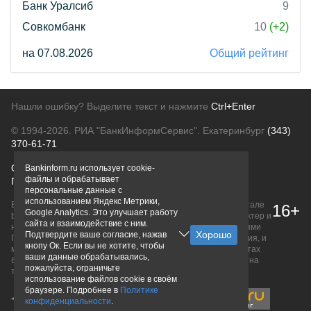
Банк Уралсиб
9
Совкомбанк
10
(+2)
на 07.08.2026
Общий рейтинг
Нашли ошибку? Выделите текст и нажмите
Ctrl+Enter
© 1994-2026.
РИА "БанкИнформСервис". Екатеринбург
(343)
370-61-71
О проекте
Политика конфиденциальности
Bankinform.ru использует cookie-
файлы и обрабатывает
Правовая информация
Для рекламодателей
персональные данные с
использованием Яндекс Метрики,
Вся информация о продуктах банков, размещенная на портале
16+
Google Analytics. Это улучшает работу
bankinform.ru, носит исключительно ознакомительный характер и
сайта и взаимодействие с ним.
не является публичной офертой, определяемой положениями
Подтвердите ваше согласие, нажав
ГК РФ. Информация не содержит точного и полного описания, и
кнопу Ок. Если вы не хотите, чтобы
может быть изменена. Конечные условия уточняйте на сайтах
ваши данные обрабатывались,
банков или при личном обращении. Исключительное право на
пожалуйста, ограничьте
товарные знаки принадлежит их правообладателям.
использование файлов cookie в своём
браузере. Подробнее в
Политике
конфиденциальности
.