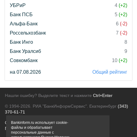
УБРиР
4
(+2)
Банк ПСБ
5
(+2)
Альфа-Банк
6
(-2)
Россельхозбанк
7
(-2)
Банк Инго
8
Банк Уралсиб
9
Совкомбанк
10
(+2)
на 07.08.2026
Общий рейтинг
Нашли ошибку? Выделите текст и нажмите
Ctrl+Enter
© 1994-2026.
РИА "БанкИнформСервис". Екатеринбург
(343)
370-61-71
О проекте
Политика конфиденциальности
Bankinform.ru использует cookie-
файлы и обрабатывает
Правовая информация
Для рекламодателей
персональные данные с