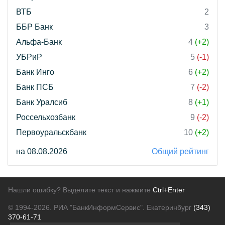
ВТБ
2
ББР Банк
3
Альфа-Банк
4
(+2)
УБРиР
5
(-1)
Банк Инго
6
(+2)
Банк ПСБ
7
(-2)
Банк Уралсиб
8
(+1)
Россельхозбанк
9
(-2)
Первоуральскбанк
10
(+2)
на 08.08.2026
Общий рейтинг
Нашли ошибку? Выделите текст и нажмите
Ctrl+Enter
© 1994-2026.
РИА "БанкИнформСервис". Екатеринбург
(343)
370-61-71